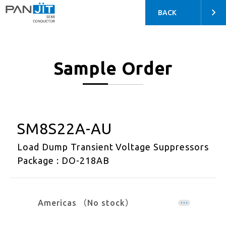
BACK
Sample Order
SM8S22A-AU
Load Dump Transient Voltage Suppressors
Package : DO-218AB
Americas （No stock）
EMEA （No stock）