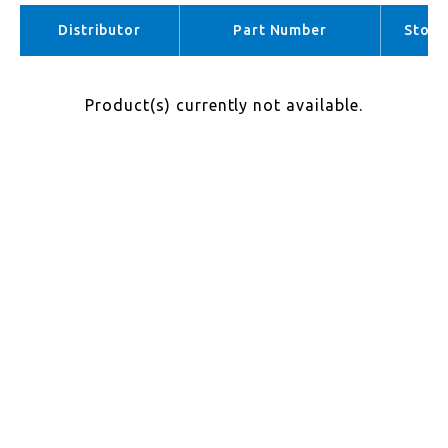
APAC （No stock）
Distributor
Part Number
Stock
Product(s) currently not available.