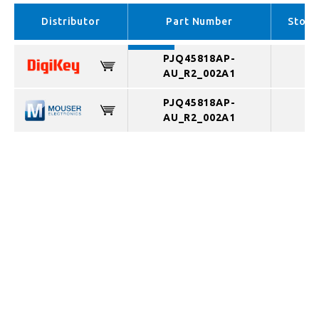
APAC （In stock）
Distributor
Part Number
Stock
PJQ45818AP-
AU_R2_002A1
PJQ45818AP-
AU_R2_002A1