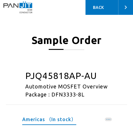
BACK
Sample Order
PJQ45818AP-AU
Automotive MOSFET Overview
Package : DFN3333-8L
Americas （In stock）
EMEA （In stock）