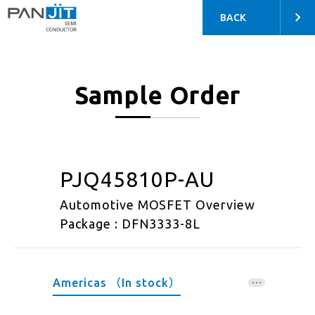
BACK
Sample Order
PJQ45810P-AU
Automotive MOSFET Overview
Package : DFN3333-8L
Americas （In stock）
EMEA （In stock）