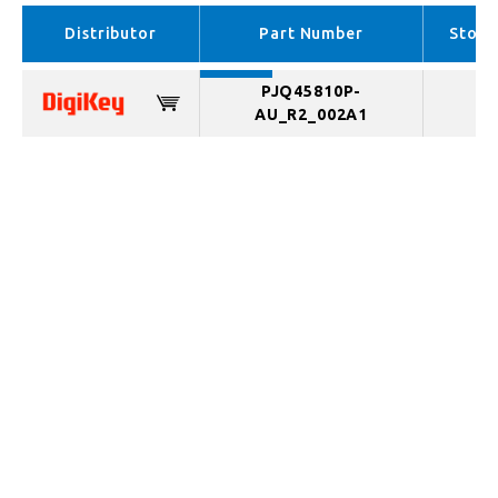
APAC （In stock）
Distributor
Part Number
Stock
PJQ45810P-
AU_R2_002A1