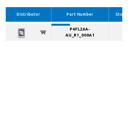
EMEA （In stock）
APAC （No stock）
Distributor
Part Number
Stock
P4FL26A-
AU_R1_000A1