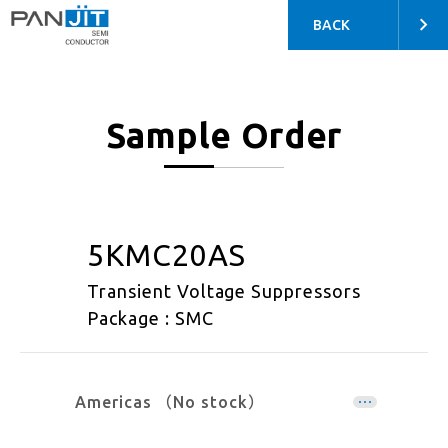
BACK
Sample Order
5KMC20AS
Transient Voltage Suppressors
Package : SMC
Americas （No stock）
EMEA （No stock）