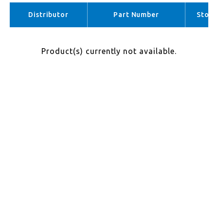
APAC （No stock）
Distributor
Part Number
Stock
Product(s) currently not available.