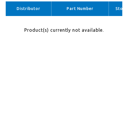
APAC （No stock）
Distributor
Part Number
Stock
Product(s) currently not available.