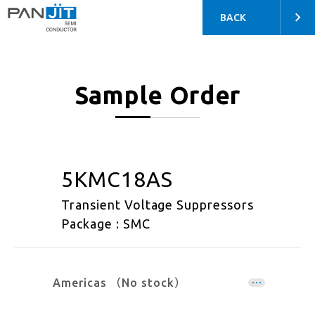
BACK
Sample Order
5KMC18AS
Transient Voltage Suppressors
Package : SMC
Americas （No stock）
EMEA （No stock）