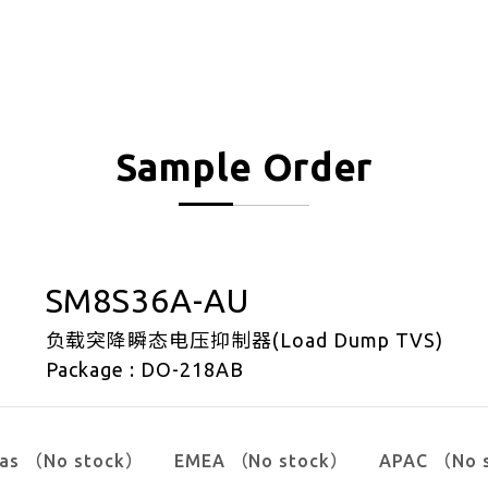
Sample Order
SM8S36A-AU
负载突降瞬态电压抑制器(Load Dump TVS)
Package : DO-218AB
cas （No stock）
EMEA （No stock）
APAC （No 