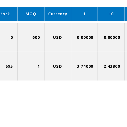
Stock
MOQ
Currency
1
10
0
600
USD
0.00000
0.00000
595
1
USD
3.74000
2.43800