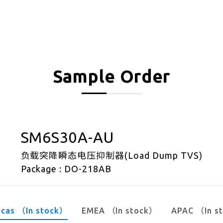
Sample Order
SM6S30A-AU
负载突降瞬态电压抑制器(Load Dump TVS)
Package : DO-218AB
icas （In stock）
EMEA （In stock）
APAC （In s