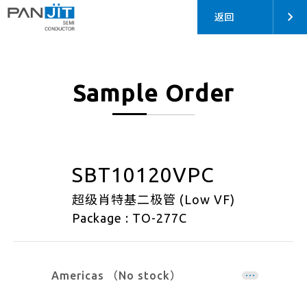
返回
Sample Order
SBT10120VPC
超级肖特基二极管 (Low VF)
Package : TO-277C
Americas （No stock）
EMEA （No stock）