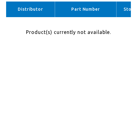
APAC （No stock）
Distributor
Part Number
Stock
Product(s) currently not available.