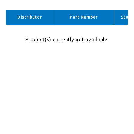
EMEA （No stock）
APAC （No stock）
Distributor
Part Number
Stock
Product(s) currently not available.