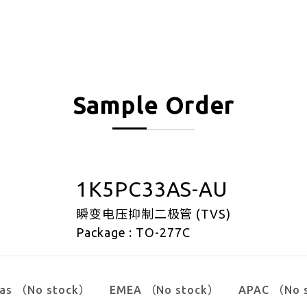
Sample Order
1K5PC33AS-AU
瞬变电压抑制二极管 (TVS)
Package : TO-277C
cas （No stock）
EMEA （No stock）
APAC （No 